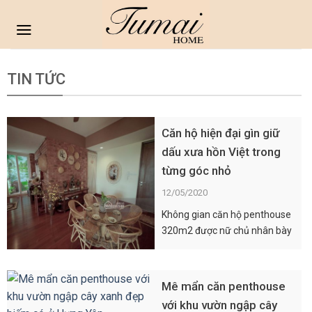
Skip
to
content
TIN TỨC
Căn hộ hiện đại gìn giữ
dấu xưa hồn Việt trong
từng góc nhỏ
12/05/2020
Không gian căn hộ penthouse
320m2 được nữ chủ nhân bày
trí như một bảo tàng mỹ thuật
thu nhỏ nhằm thể hiện niềm
yêu thích, mong muốn gìn giữ,
Mê mẩn căn penthouse
quảng bá văn hóa Việt. Những
với khu vườn ngập cây
dấu xưa, hồn cũ hòa quyện