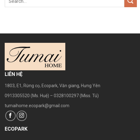
kính, cành đào, cây quất khô
[…]
LIÊN HỆ
1803, E1, Rừng cọ, Ecopark, Văn giang, Hưng Yên
0913305520 (Ms. Huệ) – 0328100297 (Miss. Tú)
tumaihome.ecopark@gmail.com
ECOPARK