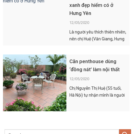
xanh đẹp hiếm có ở
vào kiến trúc hiện đại nhờ
Hưng Yên
phong cách mộc mạc mà tinh
tế, […]
12/05/2020
Là người yêu thích thiên nhiên,
nên chị Huệ (Văn Giang, Hưng
Yên) đã cùng các thành viên
trong gia đình tự tay thiết kế
không gian sống của mình
Căn penthouse dùng
ngập tràn cây xanh và sử
‘đồng nát’ làm nội thất
dụng các đồ tái chế để trang trí
12/05/2020
căn nhà. Phát Video 02:19 Mê
mẩn căn penthouse với khu
Chị Nguyễn Thị Huệ (55 tuổi,
[…]
Hà Nội) tự nhận mình là người
mua “đồng nát” bởi đi bất cứ
đâu, thấy thứ gì lạ, bắt mắt chị
lại mang về. Từ giày thêu thổ
cẩm vứt đi, chiếc gùi cũ của
dân tộc thiểu số, lọ nước xịt